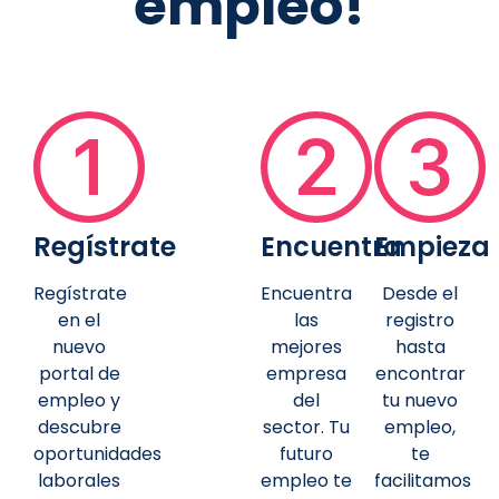
empleo!
Regístrate
Encuentra
Empieza
Regístrate
Encuentra
Desde el
en el
las
registro
nuevo
mejores
hasta
portal de
empresa
encontrar
empleo y
del
tu nuevo
descubre
sector. Tu
empleo,
oportunidades
futuro
te
laborales
empleo te
facilitamos